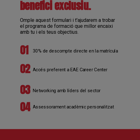
benefici exclusiu.
Omple aquest formulari i t'ajudarem a trobar
el programa de formació que millor encaixi
amb tu i els teus objectius.
01
30% de descompte directe en la matrícula
02
Accés preferent a EAE Career Center
03
Networking amb líders del sector
04
Assessorament acadèmic personalitzat