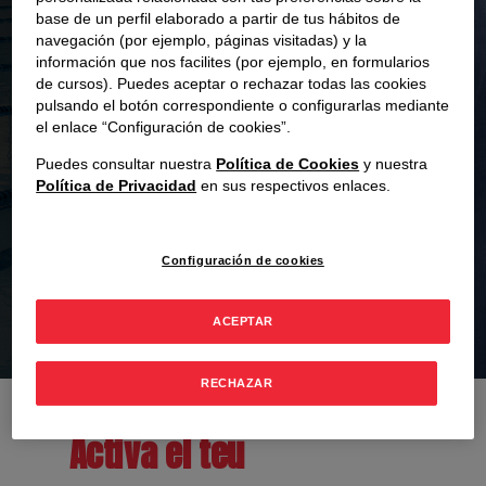
l’aigua
base de un perfil elaborado a partir de tus hábitos de
navegación (por ejemplo, páginas visitadas) y la
información que nos facilites (por ejemplo, en formularios
de cursos). Puedes aceptar o rechazar todas las cookies
pulsando el botón correspondiente o configurarlas mediante
Impulsa el teu futur professional
el enlace “Configuración de cookies”.
juntament amb el Club i EAE Business
School
Puedes consultar nuestra
Política de Cookies
y nuestra
Política de Privacidad
en sus respectivos enlaces.
Si formes part del club, ara tens accés a un
programa formatiu creat conjuntament amb EAE,
pensat per ajudar-te en el teu futur profesional
Configuración de cookies
+150 membres inscrits
ACEPTAR
RECHAZAR
Activa el teu